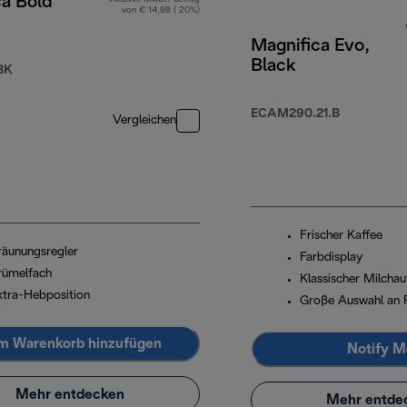
ca Bold
von € 14,98 ( 20%)
Magnifica Evo,
Black
149,90
BK
ECAM290.21.B
Vergleichen
Frischer Kaffee
räunungsregler
Farbdisplay
rümelfach
Klassischer Milcha
xtra-Hebposition
Große Auswahl an 
m Warenkorb hinzufügen
Notify M
Mehr entdecken
Mehr entde