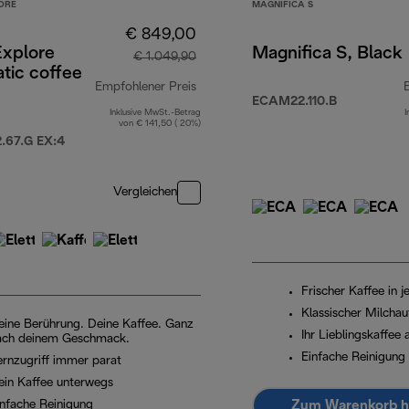
ORE
MAGNIFICA S
€ 849,00
Explore
Magnifica S, Black
€ 1.049,90
tic coffee
Empfohlener Preis
ECAM22.110.B
Inklusive MwSt.-Betrag
I
Originalpreis € 1.049,90
von € 141,50 ( 20%)
67.G EX:4
Vergleichen
Frischer Kaffee in j
Klassischer Milcha
eine Berührung. Deine Kaffee. Ganz
Ihr Lieblingskaffee
ach deinem Geschmack.
Einfache Reinigung
ernzugriff immer parat
ein Kaffee unterwegs
Zum Warenkorb h
infache Reinigung