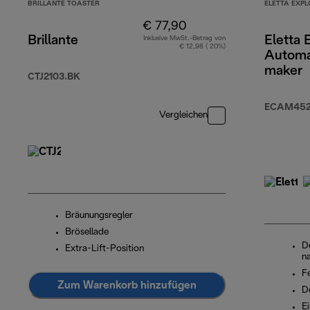
BRILLANTE TOASTER
ELETTA EXPL
€ 77,90
Brillante
Eletta 
Inklusive MwSt.-Betrag von
€ 12,98 ( 20%)
Automa
maker
CTJ2103.BK
ECAM452.
Vergleichen
Bräunungsregler
Brösellade
D
Extra-Lift-Position
n
F
Zum Warenkorb hinzufügen
D
E