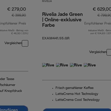
RIVELIA
€ 279,00
€ 629,0
Rivelia Jade Green
€ 399,90
€ 799,9
| Online-exklusive
Empfohlener Preis
Empfohlener Prei
Farbe
nklusive MwSt.-Betrag von
Inklusive MwSt.-Betr
Originalpreis € 399,90
€ 46,50 ( 20%)
von € 104,83 ( 20
EXAM441.55.GR
Vergleichen
Vergleichen
eder Tasse
ufschäumer
Frisch gemahlener Kaffee
 auf Knopfdruck
LatteCrema Hot Technology
LatteCrema Cool Technology
inzufügen