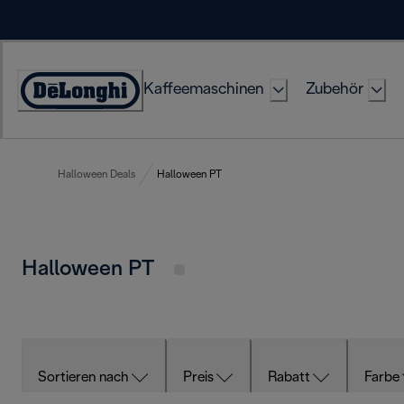
Skip
to
Content
Kaffeemaschinen
Zubehör
Erklärung
zur
Zugänglichkeit
Halloween Deals
Halloween PT
Halloween PT
Sortieren nach
Preis
Rabatt
Farbe