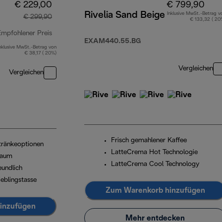
€ 229,00
€ 799,90
Rivelia Sand Beige
Inklusive MwSt.-Betrag v
€ 299,90
€ 133,32 ( 20
Empfohlener Preis
EXAM440.55.BG
nklusive MwSt.-Betrag von
Originalpreis € 299,90
€ 38,17 ( 20%)
Vergleichen
Vergleichen
Frisch gemahlener Kaffee
etränkeoptionen
LatteCrema Hot Technologie
haum
LatteCrema Cool Technology
eundlich
ieblingstasse
Zum Warenkorb hinzufügen
inzufügen
Mehr entdecken