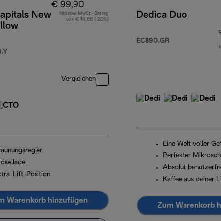
€ 99,90
Capitals New
Dedica Duo
Inklusive MwSt.-Betrag
von € 16,65 ( 20%)
llow
EC890.GR
I
29,99
.Y
Vergleichen
Eine Welt voller G
räunungsregler
Perfekter Mikrosc
rösellade
Absolut benutzerfr
tra-Lift-Position
Kaffee aus deiner L
m Warenkorb hinzufügen
Zum Warenkorb h