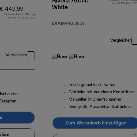
Rivelia Arctic
von € 116,65 ( 20
White
€ 449,99
Inklusive MwSt.-Betrag
von € 75,00 ( 20%)
EXAM440.35.W
Vergleichen
Vergleichen
Frisch gemahlener Kaffee
Getränke mit nur einem Knopfdruck
ufschäumer
Manueller Milchaufschäumer
Rezepten
Eine große Auswahl an Getränken
e
Zum Warenkorb hinzufügen
cken