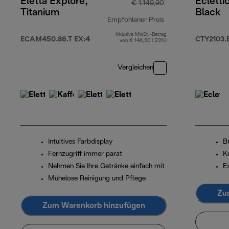
Eletta Explore,
Ecletti
€ 1.149,90
Titanium
Black
Empfohlener Preis
Inklusive MwSt.-Betrag
Originalpreis € 1.
ECAM450.86.T EX:4
CTY2103.
von € 146,50 ( 20%)
Vergleichen
Intuitives Farbdisplay
B
Fernzugriff immer parat
K
Nehmen Sie Ihre Getränke einfach mit
E
Mühelose Reinigung und Pflege
Zu
Zum Warenkorb hinzufügen