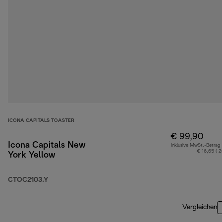
ICONA CAPITALS TOASTER
€ 99,90
Icona Capitals New
Inklusive MwSt.-Betrag
€ 16,65 ( 
York Yellow
CTOC2103.Y
Vergleichen