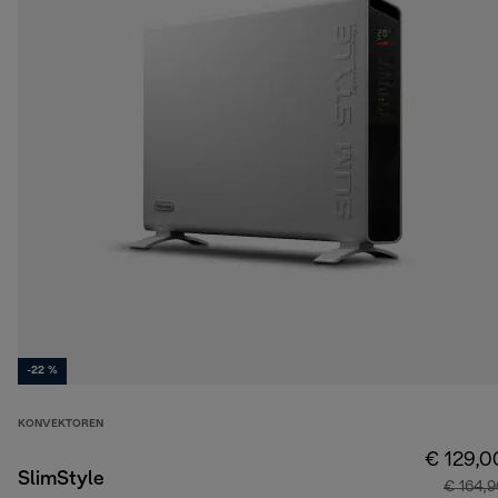
-22 %
KONVEKTOREN
€ 129,0
SlimStyle
€ 164,9