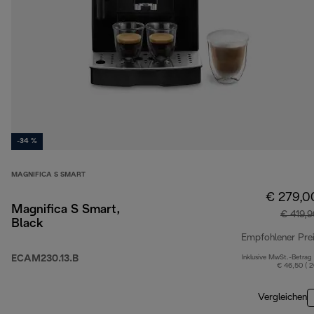
-34 %
MAGNIFICA S SMART
€ 279,0
Magnifica S Smart,
€ 419,
Black
Empfohlener Pre
ECAM230.13.B
Inklusive MwSt.-Betrag
€ 46,50 ( 
Vergleichen