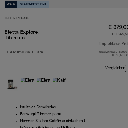
-24 %
GRATIS-GESCHENK
ELETTA EXPLORE
€ 879,0
Eletta Explore,
€ 1.149,
Titanium
Empfohlener Pre
ECAM450.86.T EX:4
Inklusive MwSt.-Betrag
€ 146,50 ( 
Vergleichen
Intuitives Farbdisplay
Fernzugriff immer parat
Nehmen Sie Ihre Getränke einfach mit
Mühelose Reinigung und Pflege