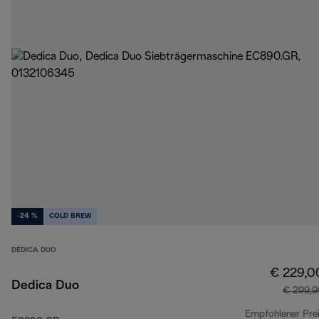
-24 %
COLD BREW
DEDICA DUO
€ 229,0
Dedica Duo
€ 299,9
Empfohlener Pre