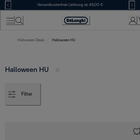
Skip
Versandkostenfreie Lieferung ab 49,00 €
to
Content
Erklärung
zur
Zugänglichkeit
Halloween Deals
Halloween HU
Halloween HU
Filter