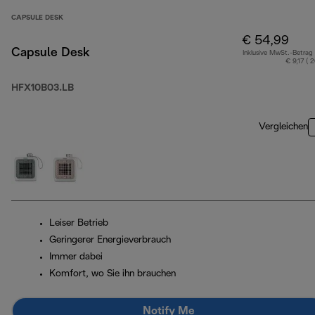
CAPSULE DESK
€ 54,99
Capsule Desk
Inklusive MwSt.-Betrag
€ 9,17 ( 
HFX10B03.LB
Vergleichen
Leiser Betrieb
Geringerer Energieverbrauch
Immer dabei
Komfort, wo Sie ihn brauchen
Notify Me