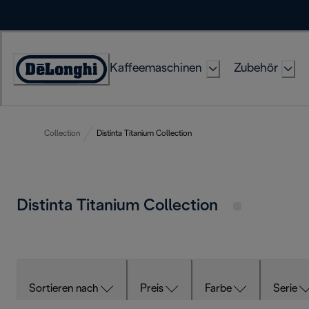
Skip
to
Content
Kaffeemaschinen
Zubehör
Erklärung
zur
Zugänglichkeit
Collection
Distinta Titanium Collection
Distinta Titanium Collection
Sortieren nach
Preis
Farbe
Serie