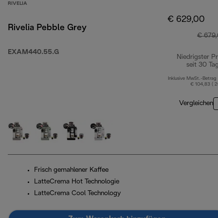
RIVELIA
€ 629,00
Rivelia Pebble Grey
€ 679
EXAM440.55.G
Niedrigster Pr
seit 30 Ta
Inklusive MwSt.-Betrag
€ 104,83 ( 
Vergleichen
Frisch gemahlener Kaffee
LatteCrema Hot Technologie
LatteCrema Cool Technology