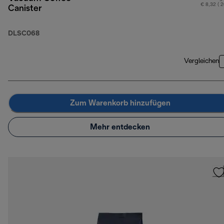
€ 8,32 ( 
Canister
DLSC068
Vergleichen
Zum Warenkorb hinzufügen
Mehr entdecken