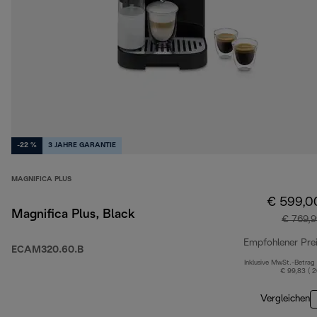
-22 %
3 JAHRE GARANTIE
MAGNIFICA PLUS
€ 599,0
Magnifica Plus, Black
€ 769,9
Empfohlener Pre
ECAM320.60.B
Inklusive MwSt.-Betrag
€ 99,83 ( 
Vergleichen