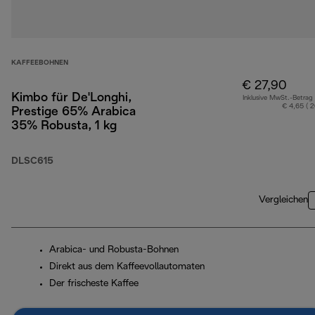
KAFFEEBOHNEN
€ 27,90
Kimbo für De'Longhi,
Inklusive MwSt.-Betrag
€ 4,65 ( 
Prestige 65% Arabica
35% Robusta, 1 kg
DLSC615
Vergleichen
Arabica- und Robusta-Bohnen
Direkt aus dem Kaffeevollautomaten
Der frischeste Kaffee