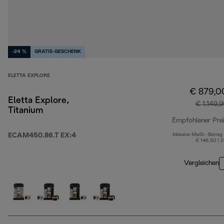
-24 %
GRATIS-GESCHENK
ELETTA EXPLORE
€ 879,0
Eletta Explore,
€ 1.149,
Titanium
Empfohlener Pre
ECAM450.86.T EX:4
Inklusive MwSt.-Betrag
€ 146,50 ( 
Vergleichen