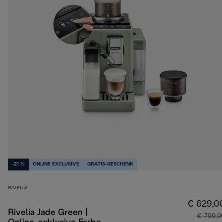
-21 %
ONLINE EXCLUSIVE
GRATIS-GESCHENK
RIVELIA
€ 629,0
Rivelia Jade Green |
€ 799,9