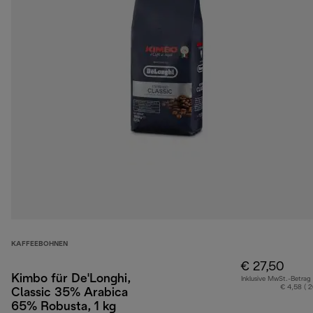
KAFFEEBOHNEN
€ 27,50
Kimbo für De'Longhi,
Inklusive MwSt.-Betrag
€ 4,58 ( 
Classic 35% Arabica
65% Robusta, 1 kg