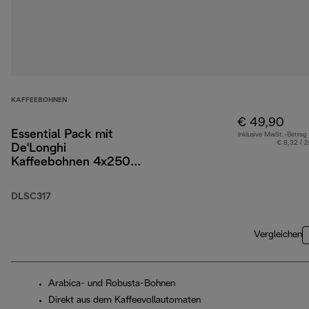
KAFFEEBOHNEN
€ 49,90
Essential Pack mit
Inklusive MwSt.-Betrag
€ 8,32 ( 
De'Longhi
Kaffeebohnen 4x250
g, Cappuccino Gläser
x2, und Wasserfilter
DLSC317
Vergleichen
Arabica- und Robusta-Bohnen
Direkt aus dem Kaffeevollautomaten