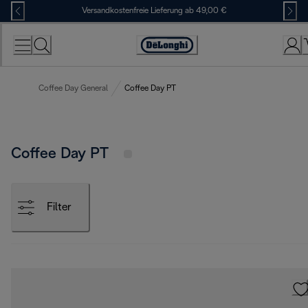
Skip
Versandkostenfreie Lieferung ab 49,00 €
to
Content
Erklärung
zur
Zugänglichkeit
Coffee Day General
Coffee Day PT
Coffee Day PT
Filter