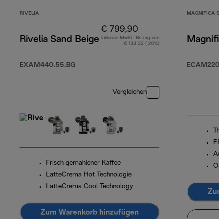
RIVELIA
MAGNIFICA 
€ 799,90
Rivelia Sand Beige
Magnifi
Inklusive MwSt.-Betrag von
€ 133,32 ( 20%)
EXAM440.55.BG
ECAM220
Vergleichen
T
Ef
A
Frisch gemahlener Kaffee
O
LatteCrema Hot Technologie
LatteCrema Cool Technology
Zu
Zum Warenkorb hinzufügen