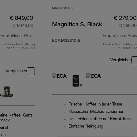
MAGNIFICA S
€ 849,00
€ 279,00
Magnifica S, Black
€ 1.049,90
€ 399,90
Empfohlener Preis
Empfohlener Preis
ECAM22.110.B
Inklusive MwSt.-Betrag
Inklusive MwSt.-Betrag v
Originalpreis € 1.049,90
von € 141,50 ( 20%)
€ 46,50 ( 20
Vergleichen
Vergleichen
Frischer Kaffee in jeder Tasse
Klassischer Milchaufschäumer
eine Kaffee. Ganz
Ihr Lieblingskaffee auf Knopfdruck
hmack.
Einfache Reinigung
parat
egs