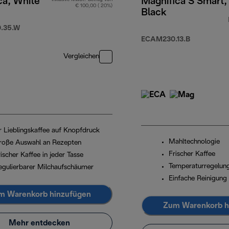
ca, White
Magnifica S Smart,
€ 100,00 ( 20%)
Black
.35.W
ECAM230.13.B
Vergleichen
hr Lieblingskaffee auf Knopfdruck
Mahltechnologie
roße Auswahl an Rezepten
Frischer Kaffee
ischer Kaffee in jeder Tasse
Temperaturregelun
egulierbarer Milchaufschäumer
Einfache Reinigung
m Warenkorb hinzufügen
Zum Warenkorb h
Mehr entdecken