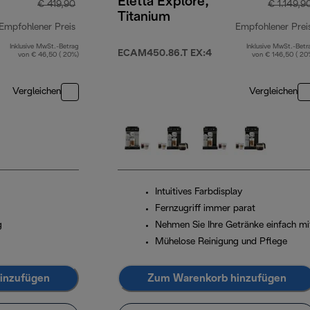
Eletta Explore,
€ 419,90
€ 1.149,9
Titanium
Empfohlener Preis
Empfohlener Prei
Inklusive MwSt.-Betrag
Inklusive MwSt.-Betr
Originalpreis € 419,90
ECAM450.86.T EX:4
von € 46,50 ( 20%)
von € 146,50 ( 20
Vergleichen
Vergleichen
Intuitives Farbdisplay
Fernzugriff immer parat
g
Nehmen Sie Ihre Getränke einfach mi
Mühelose Reinigung und Pflege
inzufügen
Zum Warenkorb hinzufügen