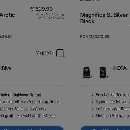
€ 699,90
 Arctic
Magnifica S, Silver
Inklusive MwSt.-Betrag
von € 116,65 ( 20%)
Black
.35.W
ECAM22.110.SB
Vergleichen
risch gemahlener Kaffee
Frischer Kaffee in j
etränke mit nur einem Knopfdruck
Klassischer Milcha
anueller Milchaufschäumer
Ihr Lieblingskaffee
ine große Auswahl an Getränken
Einfache Reinigung