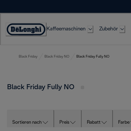
Skip
to
Content
Kaffeemaschinen
Zubehör
Erklärung
zur
Zugänglichkeit
Black Friday
Black Friday NO
Black Friday Fully NO
Black Friday Fully NO
Sortieren nach
Preis
Rabatt
Farbe