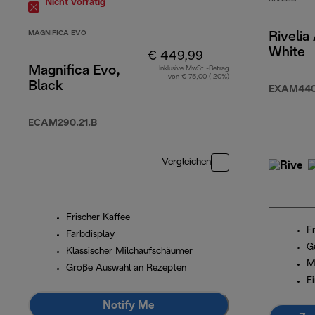
Nicht vorrätig
MAGNIFICA EVO
Rivelia
White
€ 449,99
Magnifica Evo,
Inklusive MwSt.-Betrag
von € 75,00 ( 20%)
Black
EXAM440
ECAM290.21.B
Vergleichen
Frischer Kaffee
F
Farbdisplay
G
Klassischer Milchaufschäumer
M
Große Auswahl an Rezepten
E
Notify Me