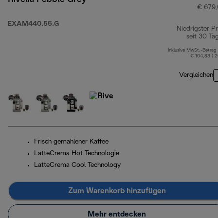
€ 679
EXAM440.55.G
Niedrigster Pr
seit 30 Ta
Inklusive MwSt.-Betrag
€ 104,83 ( 
Vergleichen
Frisch gemahlener Kaffee
LatteCrema Hot Technologie
LatteCrema Cool Technology
Zum Warenkorb hinzufügen
Mehr entdecken