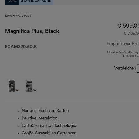
-22 %
3 JAHRE GARANTIE
MAGNIFICA PLUS
€ 599,0
Magnifica Plus, Black
€ 769,9
Empfohlener Pre
ECAM320.60.B
Inklusive MwSt.-Betrag
€ 99,83 ( 
Vergleichen
Nur der frischeste Kaffee
Intuitive Interaktion
LatteCrema Hot Technologie
Große Auswahl an Getränken