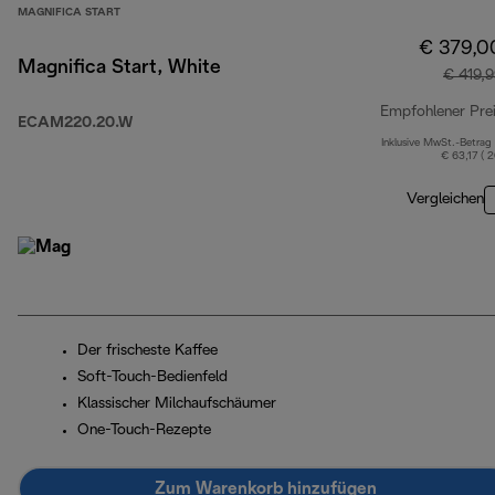
MAGNIFICA START
€ 379,0
Magnifica Start, White
€ 419,
Empfohlener Pre
ECAM220.20.W
Inklusive MwSt.-Betrag
€ 63,17 ( 
Vergleichen
Der frischeste Kaffee
Soft-Touch-Bedienfeld
Klassischer Milchaufschäumer
One-Touch-Rezepte
Zum Warenkorb hinzufügen