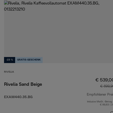
-23 %
GRATIS-GESCHENK
RIVELIA
€ 539,0
Rivelia Sand Beige
€ 699,9
Empfohlener Pre
EXAM440.35.BG
Inklusive MwSt.-Betrag
€ 89,83 ( 