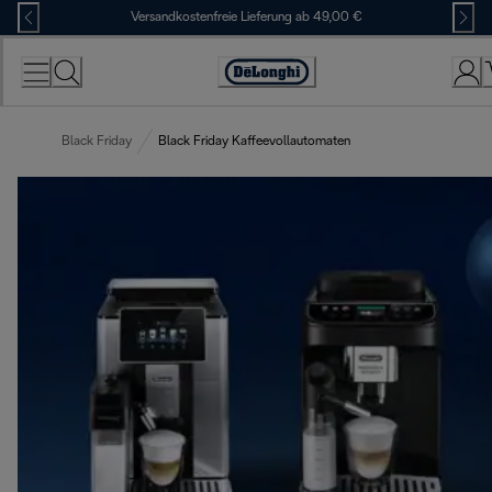
Skip
Versandkostenfreie Lieferung ab 49,00 €
to
Content
Erklärung
zur
Zugänglichkeit
Black Friday
Black Friday Kaffeevollautomaten