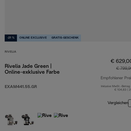
-21 %
ONLINE EXCLUSIVE
GRATIS-GESCHENK
RIVELIA
€ 629,0
Rivelia Jade Green |
€ 799,9
Online-exklusive Farbe
Empfohlener Pre
EXAM441.55.GR
Inklusive MwSt.-Betrag
€ 104,83 ( 
Vergleichen