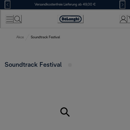
Skip
Versandkostenfreie Lieferung ab 49,00 €
to
Content
Erklärung
zur
Zugänglichkeit
Akce
Soundtrack Festival
Soundtrack Festival