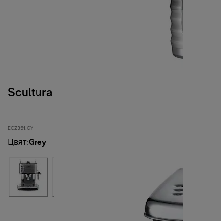
Scultura
ECZ351.GY
Цвят
:
Grey