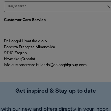
Вид заявка
*
Customer Care Service
De'Longhi Hrvatska d.o.o.
Roberta Frangeša Mihanovića
91110 Zagreb
Hrvatska (Croatia)
info.customercare.bulgaria@delonghigroup.com
Get inspired & Stay up to date
with our new and offers directly in your inbox.