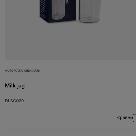
AUTOMATIC MILK JUGS
Milk jug
DLSC029
Сравни