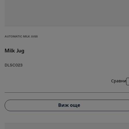
AUTOMATIC MILK JUGS
Milk Jug
DLSC023
Сравни
Виж още