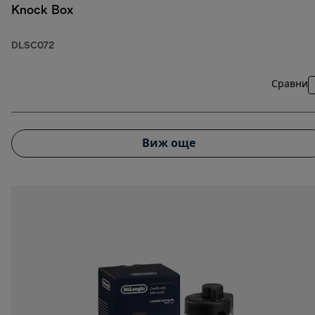
Knock Box
DLSC072
Сравни
Виж още