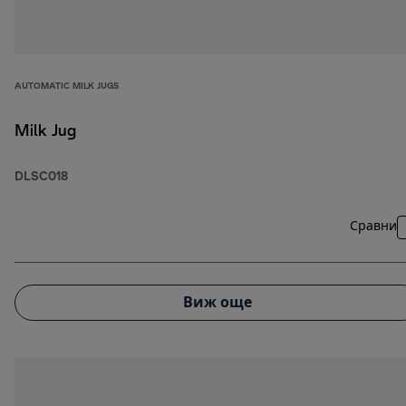
AUTOMATIC MILK JUGS
Milk Jug
DLSC018
Сравни
Виж още