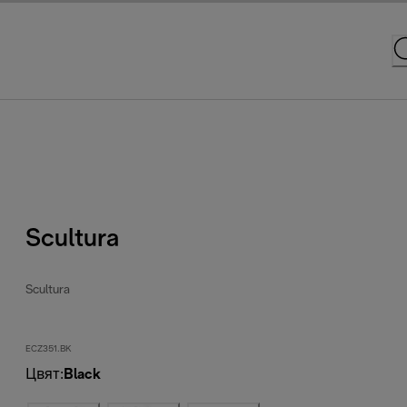
Scultura
Scultura
ECZ351.BK
Цвят
:
Black