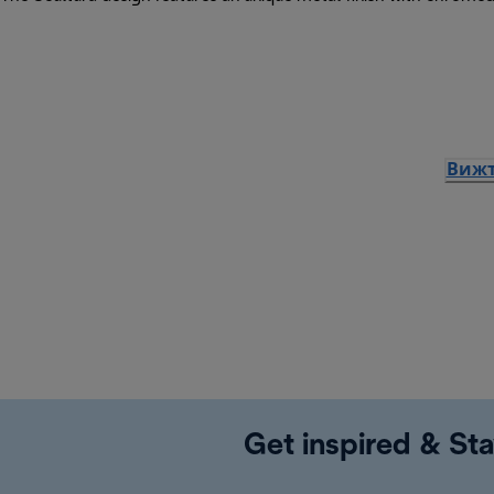
Вижт
Get inspired & Sta