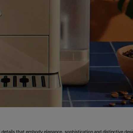
details that embody elegance, sophistication and distinctive desi