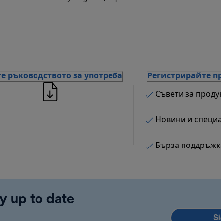
е ръководството за употреба
Регистрирайте п
Съвети за проду
Новини и специ
Бърза поддръжк
y up to date
Si