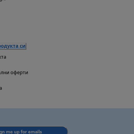
родукта си
кта
ални оферти
а
gn me up for emails