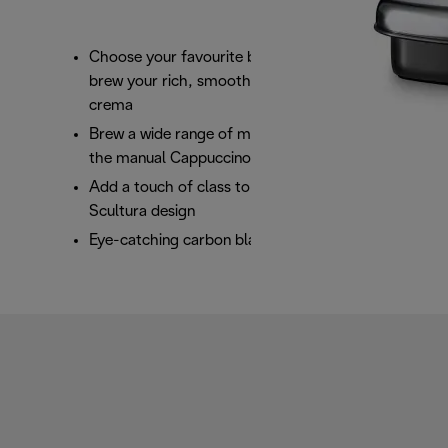
Choose your favourite blend or pod to easily
brew your rich, smooth espresso with a perfect
crema
Brew a wide range of milk based beverages with
the manual Cappuccino System
Add a touch of class to your kitchen with the
Scultura design
Eye-catching carbon black with chrome details