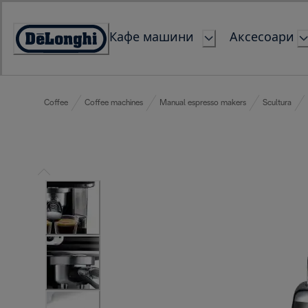
Skip
to
Кафе машини
Аксесоари
Content
Accessibility
Statement
Coffee
Coffee machines
Manual espresso makers
Scultura