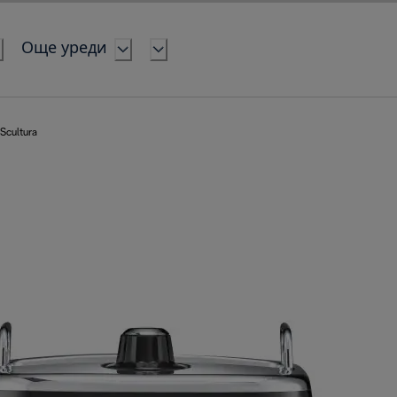
Още уреди
Scultura