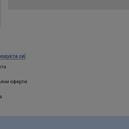
родукта си
кта
ални оферти
а