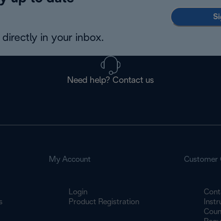
Si
directly in your inbox.
Need help? Contact us
My Account
Customer 
Login
Cont
s
Product Registration
Inst
Count