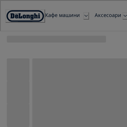
Skip
to
Кафе машини
Аксесоари
Content
Accessibility
Statement