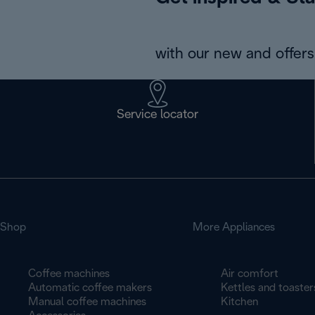
with our new and offers 
Service locator
Shop
More Appliances
Coffee machines
Air comfort
Automatic coffee makers
Kettles and toaster
Manual coffee machines
Kitchen