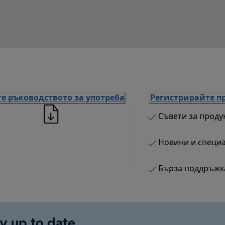
е ръководството за употреба
Регистрирайте п
Съвети за проду
Новини и специ
Бърза поддръжк
y up to date