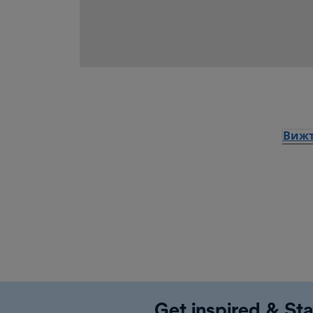
Вижт
Get inspired & Sta