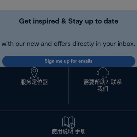
Get inspired & Stay up to date
with our new and offers directly in your inbox.
Sign me up for emails
服务定位器
需要帮助？联系
我们
使用说明 手册