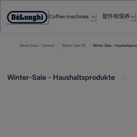
Skip
to
Coffee machines
配件和保养
Content
Accessibility
Statement
Winter Sales - General
Winter-Sale DE
Winter-Sale - Haushaltspro
Winter-Sale - Haushaltsprodukte