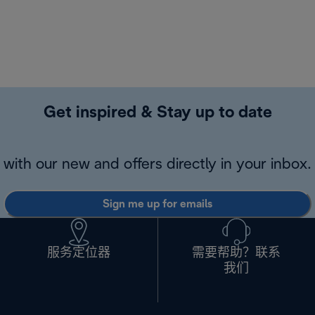
Get inspired & Stay up to date
with our new and offers directly in your inbox.
Sign me up for emails
服务定位器
需要帮助？联系
我们