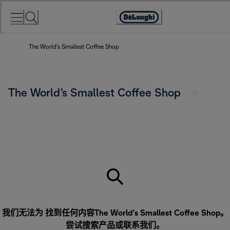
Skip
to
Accessibility
Content
Statement
The World’s Smallest Coffee Shop
The World’s Smallest Coffee Shop
我们无法为 找到任何内容The World’s Smallest Coffee Shop。
尝试搜索产品或
联系我们
。