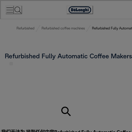
Skip
to
Accessibility
Content
Statement
Refurbished
Refurbished coffee machines
Refurbished Fully Automa
Refurbished Fully Automatic Coffee Makers