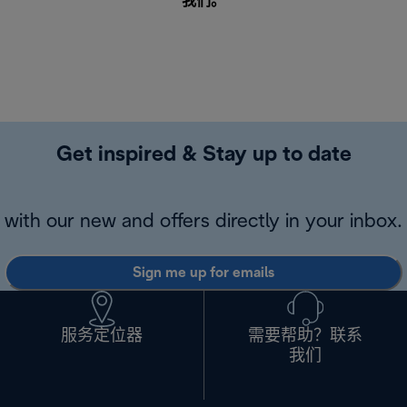
我们
。
Get inspired & Stay up to date
with our new and offers directly in your inbox.
Sign me up for emails
服务定位器
需要帮助？联系
我们