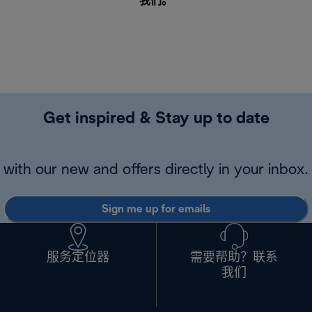
我们
。
Get inspired & Stay up to date
with our new and offers directly in your inbox.
Sign me up for emails
服务定位器
需要帮助？联系
我们