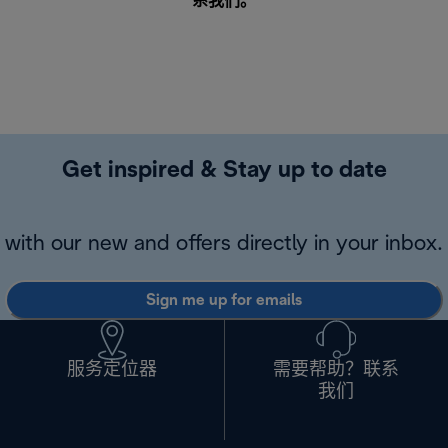
系我们
。
Get inspired & Stay up to date
with our new and offers directly in your inbox.
Sign me up for emails
服务定位器
需要帮助？联系
我们