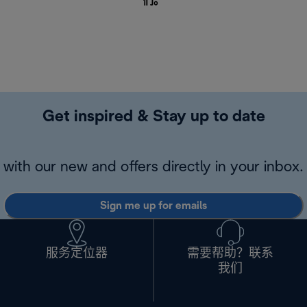
们
。
Get inspired & Stay up to date
with our new and offers directly in your inbox.
Sign me up for emails
服务定位器
需要帮助？联系
我们