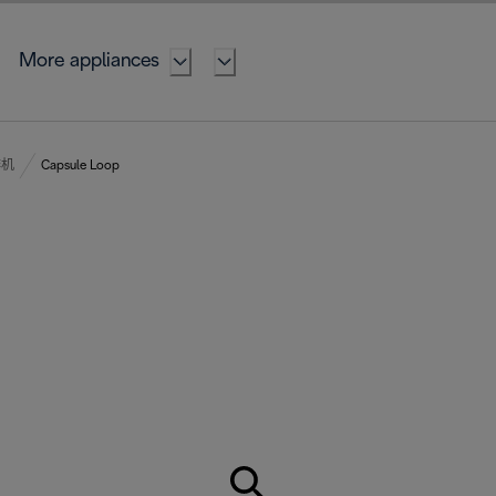
More appliances
啡机
Capsule Loop