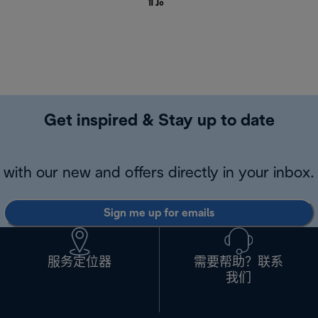
们
。
Get inspired & Stay up to date
with our new and offers directly in your inbox.
Sign me up for emails
服务定位器
需要帮助？联系
我们