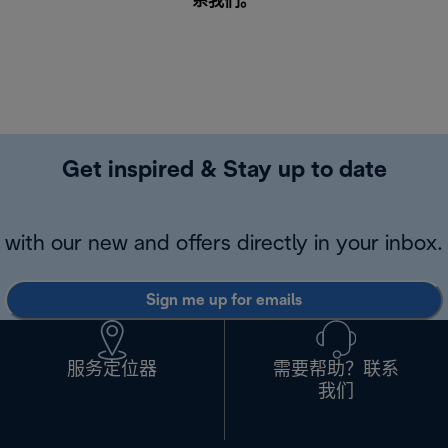
系我们
。
Get inspired & Stay up to date
with our new and offers directly in your inbox.
Sign me up for emails
服务定位器
需要帮助？联系
我们