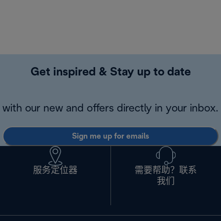
Get inspired & Stay up to date
with our new and offers directly in your inbox.
Sign me up for emails
服务定位器
需要帮助？联系
我们