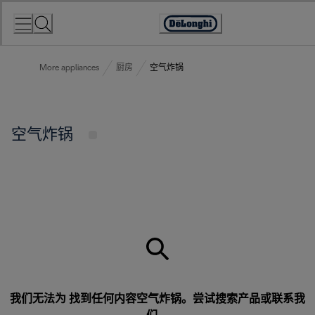
Skip
to
Accessibility
Content
Statement
More appliances
厨房
空气炸锅
空气炸锅
我们无法为 找到任何内容空气炸锅。尝试搜索产品或
联系我