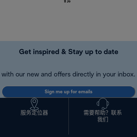
们
。
Get inspired & Stay up to date
with our new and offers directly in your inbox.
Sign me up for emails
服务定位器
需要帮助？联系
我们