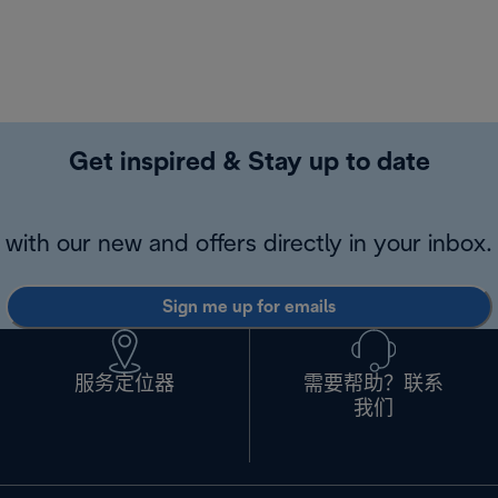
Get inspired & Stay up to date
with our new and offers directly in your inbox.
Sign me up for emails
服务定位器
需要帮助？联系
我们