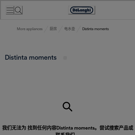
Skip
to
Accessibility
Content
Statement
More appliances
厨房
电水壶
Distinta moments
Distinta moments
我们无法为 找到任何内容Distinta moments。尝试搜索产品或