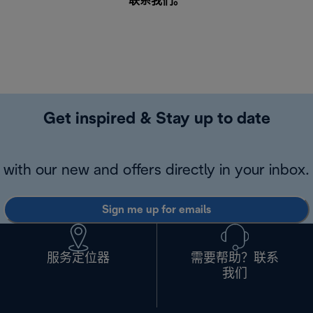
联系我们
。
Get inspired & Stay up to date
with our new and offers directly in your inbox.
Sign me up for emails
服务定位器
需要帮助？联系
我们