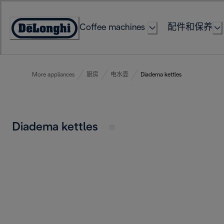
Skip
to
Coffee machines
配件和保养
Content
Accessibility
Statement
More appliances
厨房
电水壶
Diadema kettles
Diadema kettles