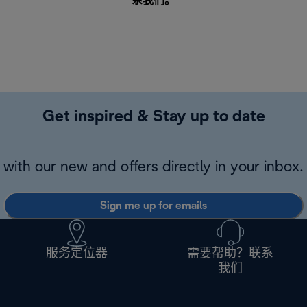
系我们
。
Get inspired & Stay up to date
with our new and offers directly in your inbox.
Sign me up for emails
服务定位器
需要帮助？联系
我们