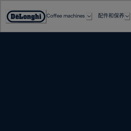
Skip
to
Coffee machines
配件和保养
Content
Accessibility
Statement