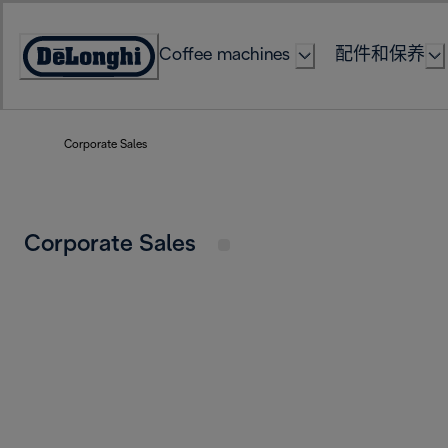
Skip
to
Coffee machines
配件和保养
Content
Accessibility
Statement
Corporate Sales
Corporate Sales