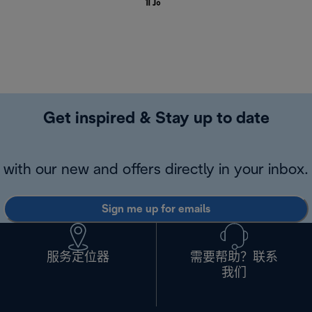
们
。
Get inspired & Stay up to date
with our new and offers directly in your inbox.
Sign me up for emails
服务定位器
需要帮助？联系
我们