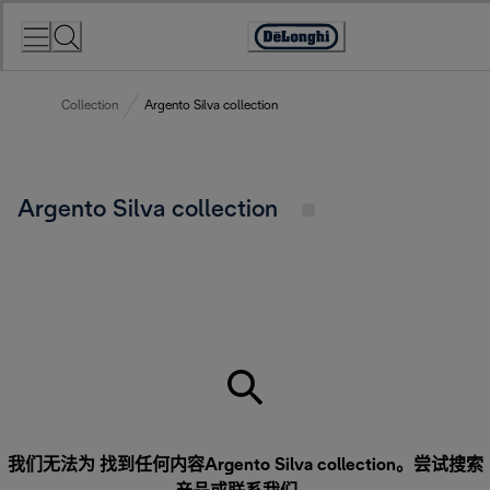
Skip
to
Accessibility
Content
Statement
Collection
Argento Silva collection
Argento Silva collection
我们无法为 找到任何内容Argento Silva collection。尝试搜索