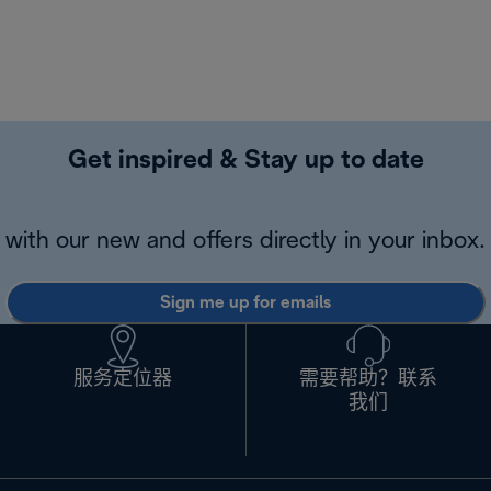
Get inspired & Stay up to date
with our new and offers directly in your inbox.
Sign me up for emails
服务定位器
需要帮助？联系
我们