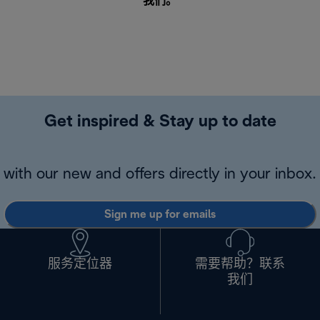
我们
。
Get inspired & Stay up to date
with our new and offers directly in your inbox.
Sign me up for emails
服务定位器
需要帮助？联系
我们