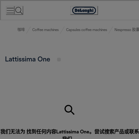
Skip
to
Accessibility
Content
Statement
咖啡
Coffee machines
Capsules coffee machines
Nespresso 
Lattissima One
我们无法为 找到任何内容Lattissima One。尝试搜索产品或
联系