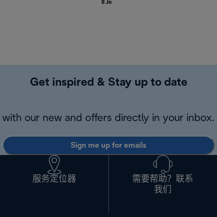
们
。
Get inspired & Stay up to date
with our new and offers directly in your inbox.
Sign me up for emails
服务定位器
需要帮助？联系
我们