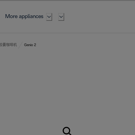
More appliances
to 胶囊咖啡机
Genio 2