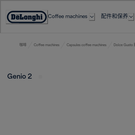
Skip
to
Coffee machines
配件和保养
Content
Accessibility
Statement
咖啡
Coffee machines
Capsules coffee machines
Dolce Gus
Genio 2