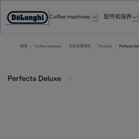
Skip
to
Coffee machines
配件和保养
Content
Accessibility
Statement
咖啡
Coffee machines
全自动咖啡机
Perfecta
Perfecta De
Perfecta Deluxe