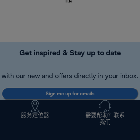
们
。
Get inspired & Stay up to date
with our new and offers directly in your inbox.
Sign me up for emails
服务定位器
需要帮助？联系
我们