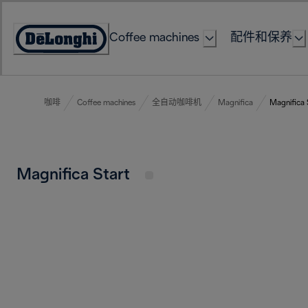
Skip
to
Coffee machines
配件和保养
Content
Accessibility
Statement
咖啡
Coffee machines
全自动咖啡机
Magnifica
Magnifica 
Magnifica Start