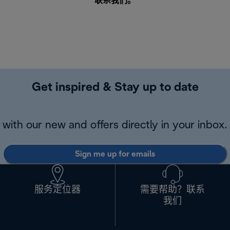
联系我们
。
Get inspired & Stay up to date
with our new and offers directly in your inbox.
Sign me up for emails
服务定位器
需要帮助？联系
我们