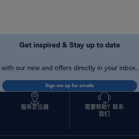
Get inspired & Stay up to date
with our new and offers directly in your inbox.
Sign me up for emails
服务定位器
需要帮助？联系
我们