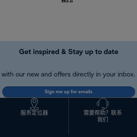
我们
。
Get inspired & Stay up to date
with our new and offers directly in your inbox.
Sign me up for emails
服务定位器
需要帮助？联系
我们