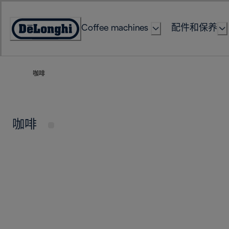
Skip
to
Coffee machines
配件和保养
Content
Accessibility
Statement
咖啡
咖啡