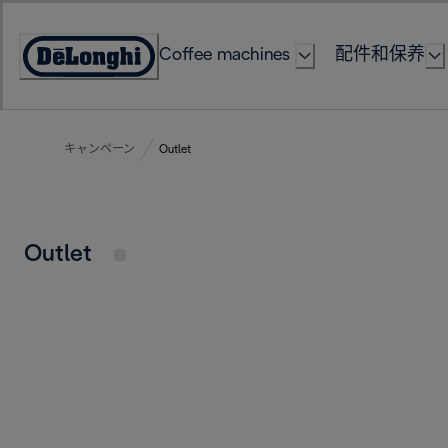
Skip
to
Coffee machines
配件和保养
Content
Accessibility
Statement
キャンペーン
Outlet
Outlet