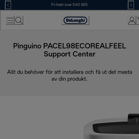
Skip
Fri frakt över 540 SEK
to
Content
Accessibility
Statement
Pinguino PACEL98ECOREALFEEL
Support Center
Allt du behöver för att installera och få ut det mesta
av din produkt.