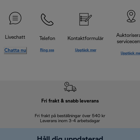
Auktoriser
Livechatt
Telefon
Kontaktformulär
servicecen
Chatta nu
Ring oss
Upptäck mer
Upptäck me
Fri frakt & snabb leverans
Fri frakt på beställningar över 540 kr
30 d
Leverans inom 3-4 arbetsdagar
Håll dig uppdaterad