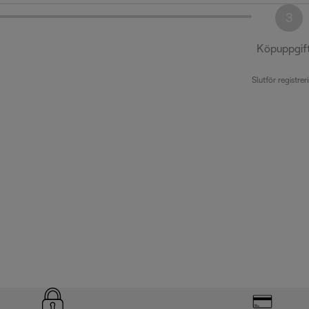
3
Köpuppgif
Slutför registrer