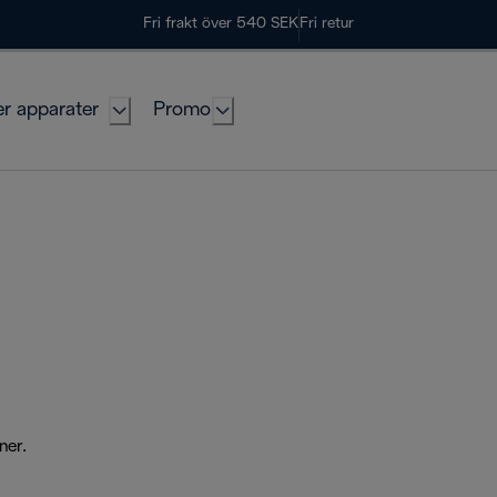
Fri frakt över 540 SEK
Fri retur
er apparater
Promo
ner.