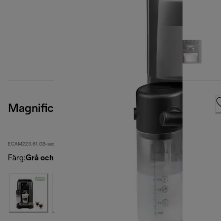
Magnifica Start
ECAM223.61.GB-second
Färg
:
Grå och svart