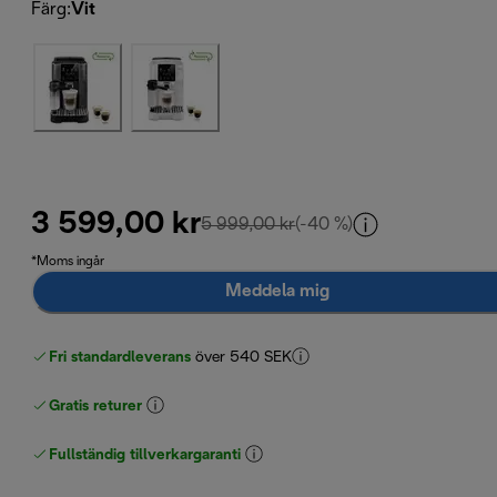
Färg
:
Vit
3 599,00 kr
ursprungligt pris 5 999,00
5 999,00 kr
(-40 %)
*Moms ingår
Meddela mig
Fri standardleverans
över 540 SEK
Gratis returer
Fullständig tillverkargaranti