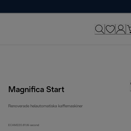
Magnifica Start
Renoverade helautomatiska kaffemaskiner
ECAM220.61.W-second