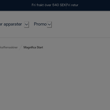
Fri frakt över 540 SEK
Fri retur
er apparater
Promo
kaffemaskiner
Magnifica Start