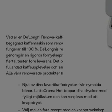
Vad är en De'Longhi Renova-kaffemaskin? Det är en
begagnad kaffemaskin som renoverats till nyskick och
fungerar till 100 %. De'Longhis renoverade produkter
genomgår en rigorös förnyelseprocess som omfattar ett
flertal tester före leverans. Det perfekta sättet att få en
fulländad kaffeupplevelse och samtidigt minska avfallet.
Alla våra renoverade produkter har 2 års garanti.
Njut av dina favoritkaffedrycker från nymalda
bönor. LatteCrema Hot toppar dina drycker med
fylligt mjölkskum och kan rengöras med ett
knapptryck
Välj mellan fyra recept med en knapptryckning: