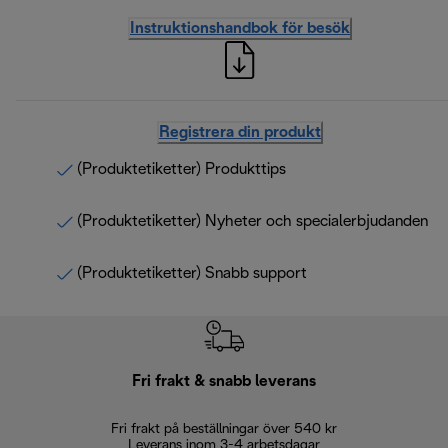
Instruktionshandbok för besök
Registrera din produkt
(Produktetiketter) Produkttips
(Produktetiketter) Nyheter och specialerbjudanden
(Produktetiketter) Snabb support
Fri frakt & snabb leverans
Fri frakt på beställningar över 540 kr
30 d
Leverans inom 3-4 arbetsdagar