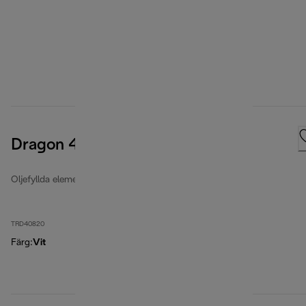
Dragon 4
Oljefyllda element
TRD40820
Färg
:
Vit